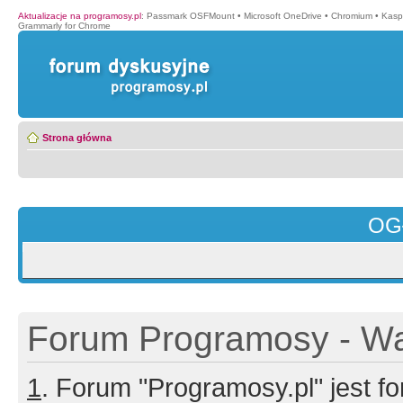
Aktualizacje na programosy.pl
:
Passmark OSFMount
•
Microsoft OneDrive
•
Chromium
•
Kasp
Grammarly for Chrome
Strona główna
OG
Forum Programosy - Wa
1
. Forum "Programosy.pl" jest 