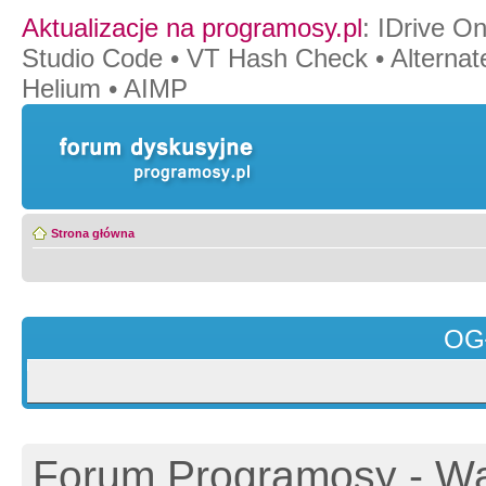
Aktualizacje na programosy.pl
:
IDrive O
Studio Code
•
VT Hash Check
•
Alternat
Helium
•
AIMP
Strona główna
OG
Forum Programosy - Wa