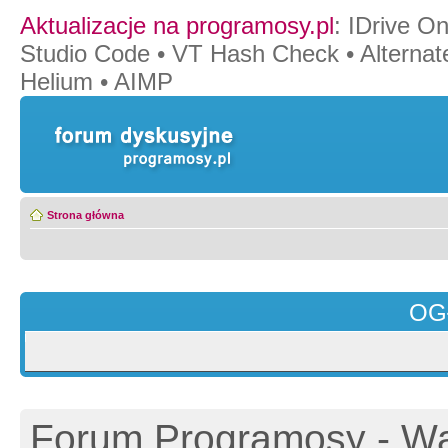
Aktualizacje na programosy.pl
:
IDrive O
Studio Code
•
VT Hash Check
•
Alternat
Helium
•
AIMP
Strona główna
OG
Forum Programosy - Wa