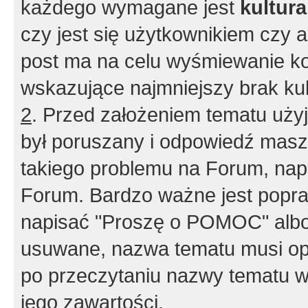
każdego wymagane jest
kultur
czy jest się użytkownikiem czy a
post ma na celu wyśmiewanie ko
wskazujące najmniejszy brak kult
2
. Przed założeniem tematu użyj 
był poruszany i odpowiedź masz 
takiego problemu na Forum, nap
Forum. Bardzo ważne jest popra
napisać "Proszę o POMOC" albo
usuwane, nazwa tematu musi opi
po przeczytaniu nazwy tematu w
jego zawartości.