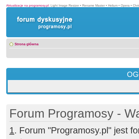
Aktualizacje na programosy.pl
:
Light Image Resizer
•
Rename Master
•
Helium
•
Opera
•
Chr
Strona główna
OG
Forum Programosy - Wa
1
. Forum "Programosy.pl" jest 