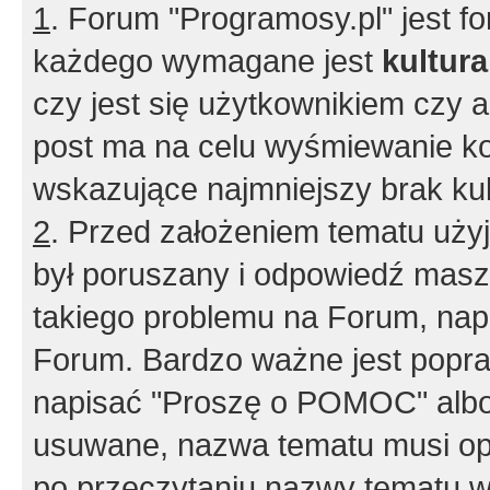
1
. Forum "Programosy.pl" jest 
każdego wymagane jest
kultur
czy jest się użytkownikiem czy a
post ma na celu wyśmiewanie ko
wskazujące najmniejszy brak kult
2
. Przed założeniem tematu użyj 
był poruszany i odpowiedź masz 
takiego problemu na Forum, nap
Forum. Bardzo ważne jest popra
napisać "Proszę o POMOC" albo
usuwane, nazwa tematu musi opi
po przeczytaniu nazwy tematu w