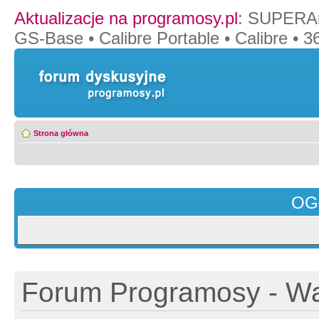
Aktualizacje na programosy.pl
:
SUPERAn
GS-Base
•
Calibre Portable
•
Calibre
•
36
Strona główna
OG
Forum Programosy - Wa