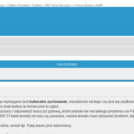
ase
•
Calibre Portable
•
Calibre
•
360 Total Security
•
n-Track Studio
•
AIMP
OGŁOSZENIE:
ego wymagane jest
kulturalne zachowanie
, niezależnie od tego czy jest się użytko
brak kultury to koniecznie to zgłoś.
poruszany i odpowiedź masz już gotową, jeżeli jednak nie ma takiego problemu na F
Y!! takie tematy od razu są usuwane, nazwa tematu musi opisywać problem, tak
acków, seriali itp. Tutaj warez jest zabroniony.