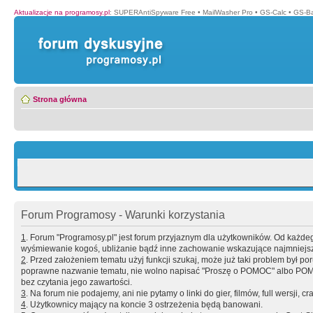
Aktualizacje na programosy.pl
:
SUPERAntiSpyware Free
•
MailWasher Pro
•
GS-Calc
•
GS-B
Strona główna
Forum Programosy - Warunki korzystania
1
. Forum "Programosy.pl" jest forum przyjaznym dla użytkowników. Od każd
wyśmiewanie kogoś, ubliżanie bądź inne zachowanie wskazujące najmniejszy 
2
. Przed założeniem tematu użyj funkcji szukaj, może już taki problem był 
poprawne nazwanie tematu, nie wolno napisać "Proszę o POMOC" albo POMOC
bez czytania jego zawartości.
3
. Na forum nie podajemy, ani nie pytamy o linki do gier, filmów, full wersji, cr
4
. Użytkownicy mający na koncie 3 ostrzeżenia będą banowani.