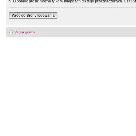
5
. O pomoc prosić można tylko w miejscach do tego przeznaczonych. Czat-Sh
Wróć do strony logowania
Strona główna