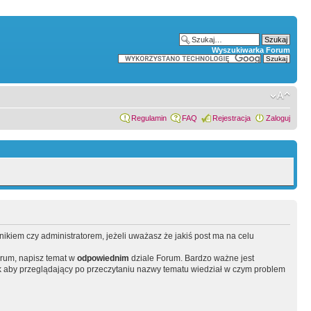
Wyszukiwarka Forum
Regulamin
FAQ
Rejestracja
Zaloguj
wnikiem czy administratorem, jeżeli uważasz że jakiś post ma na celu
orum, napisz temat w
odpowiednim
dziale Forum. Bardzo ważne jest
 aby przeglądający po przeczytaniu nazwy tematu wiedział w czym problem