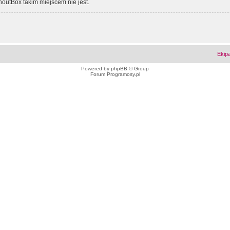
outBox takim miejscem nie jest.
Ekip
Powered by
phpBB
© Group
Forum Programosy.pl