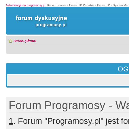
Aktualizacje na programosy.pl
:
Brave Browser
•
CrossFTP Portable
•
CrossFTP
•
System Mec
Strona główna
OG
Forum Programosy - Wa
1
. Forum "Programosy.pl" jest 