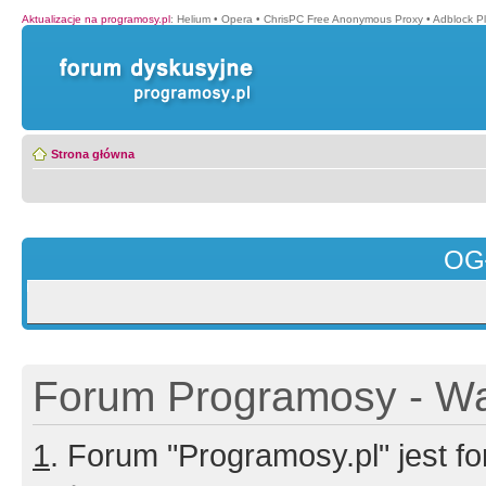
Aktualizacje na programosy.pl
:
Helium
•
Opera
•
ChrisPC Free Anonymous Proxy
•
Adblock P
Strona główna
OG
Forum Programosy - Wa
1
. Forum "Programosy.pl" jest 