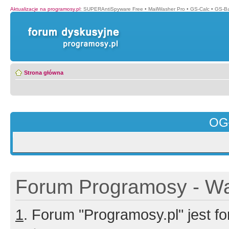
Aktualizacje na programosy.pl
:
SUPERAntiSpyware Free
•
MailWasher Pro
•
GS-Calc
•
GS-B
Strona główna
OG
Forum Programosy - Wa
1
. Forum "Programosy.pl" jest 