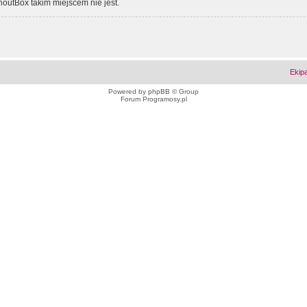
outBox takim miejscem nie jest.
Ekip
Powered by
phpBB
© Group
Forum Programosy.pl