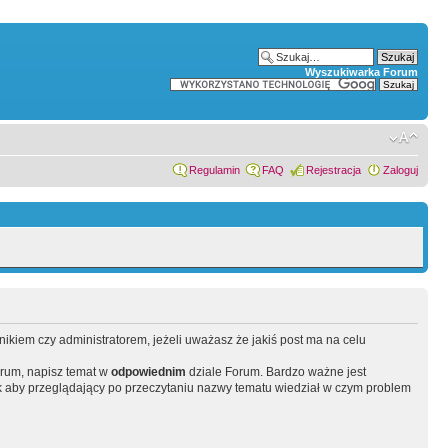
Wyszukiwarka Forum
Regulamin
FAQ
Rejestracja
Zaloguj
wnikiem czy administratorem, jeżeli uważasz że jakiś post ma na celu
orum, napisz temat w
odpowiednim
dziale Forum. Bardzo ważne jest
 aby przeglądający po przeczytaniu nazwy tematu wiedział w czym problem