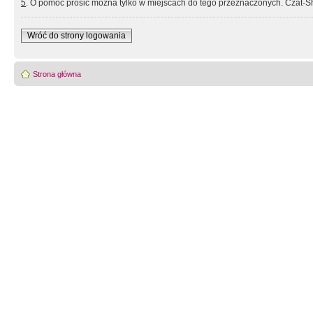
5
. O pomoc prosić można tylko w miejscach do tego przeznaczonych. Czat-Sh
Wróć do strony logowania
Strona główna