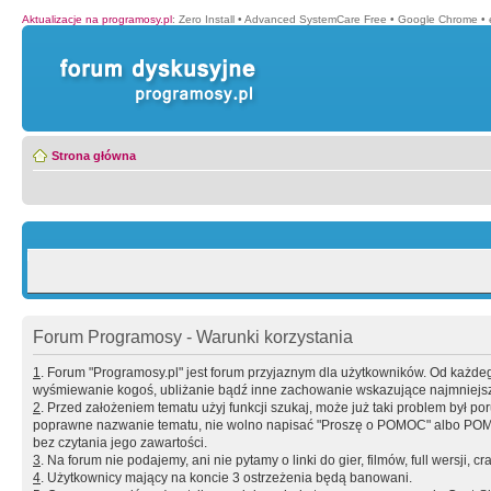
Aktualizacje na programosy.pl
:
Zero Install
•
Advanced SystemCare Free
•
Google Chrome
•
Strona główna
Forum Programosy - Warunki korzystania
1
. Forum "Programosy.pl" jest forum przyjaznym dla użytkowników. Od każd
wyśmiewanie kogoś, ubliżanie bądź inne zachowanie wskazujące najmniejszy 
2
. Przed założeniem tematu użyj funkcji szukaj, może już taki problem był 
poprawne nazwanie tematu, nie wolno napisać "Proszę o POMOC" albo POMOC
bez czytania jego zawartości.
3
. Na forum nie podajemy, ani nie pytamy o linki do gier, filmów, full wersji, cr
4
. Użytkownicy mający na koncie 3 ostrzeżenia będą banowani.