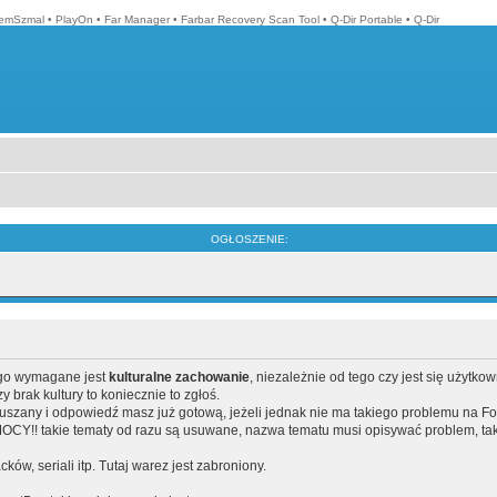
emSzmal
•
PlayOn
•
Far Manager
•
Farbar Recovery Scan Tool
•
Q-Dir Portable
•
Q-Dir
OGŁOSZENIE:
ego wymagane jest
kulturalne zachowanie
, niezależnie od tego czy jest się użytko
brak kultury to koniecznie to zgłoś.
poruszany i odpowiedź masz już gotową, jeżeli jednak nie ma takiego problemu na F
Y!! takie tematy od razu są usuwane, nazwa tematu musi opisywać problem, tak
acków, seriali itp. Tutaj warez jest zabroniony.