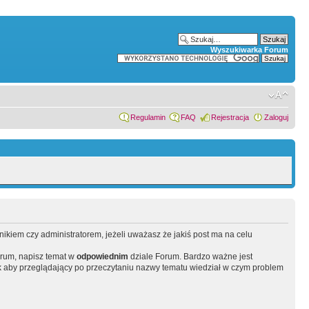
Wyszukiwarka Forum
Regulamin
FAQ
Rejestracja
Zaloguj
wnikiem czy administratorem, jeżeli uważasz że jakiś post ma na celu
orum, napisz temat w
odpowiednim
dziale Forum. Bardzo ważne jest
 aby przeglądający po przeczytaniu nazwy tematu wiedział w czym problem