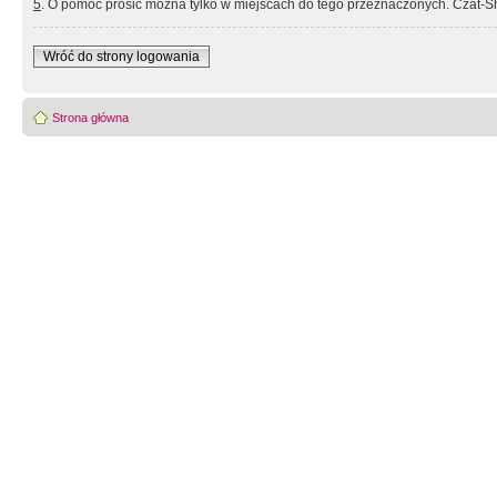
5
. O pomoc prosić można tylko w miejscach do tego przeznaczonych. Czat-Sh
Wróć do strony logowania
Strona główna