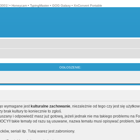
3001!
•
Honeycam
•
TypingMaster
•
GOG Galaxy
•
XnConvert Portable
OGŁOSZENIE:
ego wymagane jest
kulturalne zachowanie
, niezależnie od tego czy jest się użytko
brak kultury to koniecznie to zgłoś.
poruszany i odpowiedź masz już gotową, jeżeli jednak nie ma takiego problemu na F
Y!! takie tematy od razu są usuwane, nazwa tematu musi opisywać problem, tak
acków, seriali itp. Tutaj warez jest zabroniony.