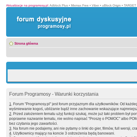
Aktualizacje na programosy.pl
:
Adblock Plus
•
Mixmax Free
•
Viber
•
uBlock Origin
•
TARGET 
Strona główna
Forum Programosy - Warunki korzystania
1
. Forum "Programosy.pl" jest forum przyjaznym dla użytkowników. Od każd
wyśmiewanie kogoś, ubliżanie bądź inne zachowanie wskazujące najmniejszy 
2
. Przed założeniem tematu użyj funkcji szukaj, może już taki problem był 
poprawne nazwanie tematu, nie wolno napisać "Proszę o POMOC" albo POMOC
bez czytania jego zawartości.
3
. Na forum nie podajemy, ani nie pytamy o linki do gier, filmów, full wersji, cr
4
. Użytkownicy mający na koncie 3 ostrzeżenia będą banowani.