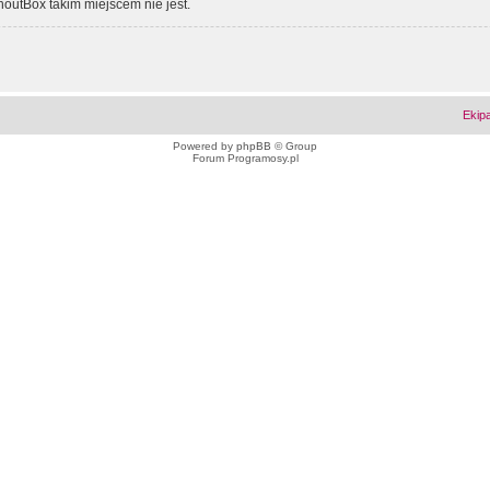
outBox takim miejscem nie jest.
Ekip
Powered by
phpBB
© Group
Forum Programosy.pl