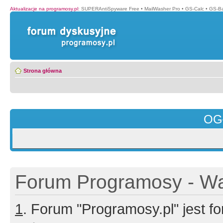
Aktualizacje na programosy.pl
:
SUPERAntiSpyware Free
•
MailWasher Pro
•
GS-Calc
•
GS-B
Strona główna
OG
Forum Programosy - Wa
1
. Forum "Programosy.pl" jest 