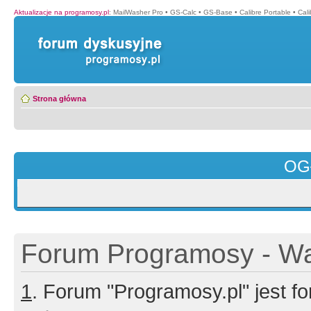
Aktualizacje na programosy.pl
:
MailWasher Pro
•
GS-Calc
•
GS-Base
•
Calibre Portable
•
Cali
Strona główna
OG
Forum Programosy - Wa
1
. Forum "Programosy.pl" jest 