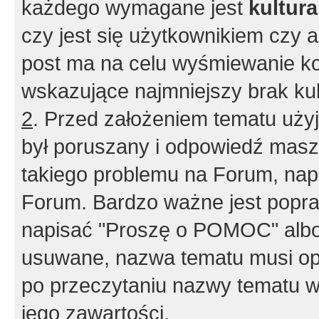
każdego wymagane jest
kultur
czy jest się użytkownikiem czy a
post ma na celu wyśmiewanie ko
wskazujące najmniejszy brak kult
2
. Przed założeniem tematu użyj 
był poruszany i odpowiedź masz 
takiego problemu na Forum, nap
Forum. Bardzo ważne jest popra
napisać "Proszę o POMOC" albo
usuwane, nazwa tematu musi opi
po przeczytaniu nazwy tematu w
jego zawartości.