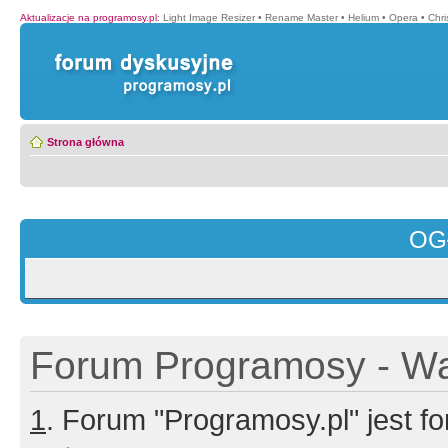
Aktualizacje na programosy.pl
:
Light Image Resizer
•
Rename Master
•
Helium
•
Opera
•
Chr
Strona główna
OG
Forum Programosy - Wa
1
. Forum "Programosy.pl" jest 