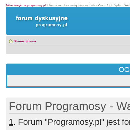
Aktualizacje na programosy.pl
:
Chromium
•
Kaspersky Rescue Disk
•
Vim
•
USB Raptor
•
Web
Strona główna
OG
Forum Programosy - Wa
1
. Forum "Programosy.pl" jest 