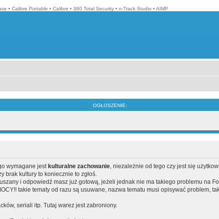
ase
•
Calibre Portable
•
Calibre
•
360 Total Security
•
n-Track Studio
•
AIMP
OGŁOSZENIE:
ego wymagane jest
kulturalne zachowanie
, niezależnie od tego czy jest się użytko
brak kultury to koniecznie to zgłoś.
poruszany i odpowiedź masz już gotową, jeżeli jednak nie ma takiego problemu na F
Y!! takie tematy od razu są usuwane, nazwa tematu musi opisywać problem, tak
acków, seriali itp. Tutaj warez jest zabroniony.