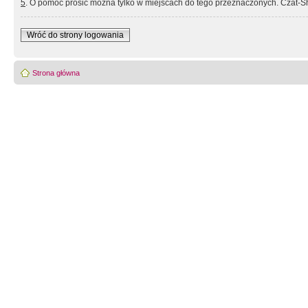
5
. O pomoc prosić można tylko w miejscach do tego przeznaczonych. Czat-Sh
Wróć do strony logowania
Strona główna