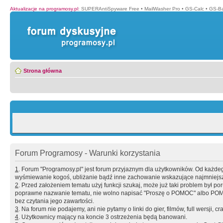
Aktualizacje na programosy.pl
:
SUPERAntiSpyware Free
•
MailWasher Pro
•
GS-Calc
•
GS-B
Strona główna
Forum Programosy - Warunki korzystania
1
. Forum "Programosy.pl" jest forum przyjaznym dla użytkowników. Od każd
wyśmiewanie kogoś, ubliżanie bądź inne zachowanie wskazujące najmniejszy 
2
. Przed założeniem tematu użyj funkcji szukaj, może już taki problem był 
poprawne nazwanie tematu, nie wolno napisać "Proszę o POMOC" albo POMOC
bez czytania jego zawartości.
3
. Na forum nie podajemy, ani nie pytamy o linki do gier, filmów, full wersji, cr
4
. Użytkownicy mający na koncie 3 ostrzeżenia będą banowani.