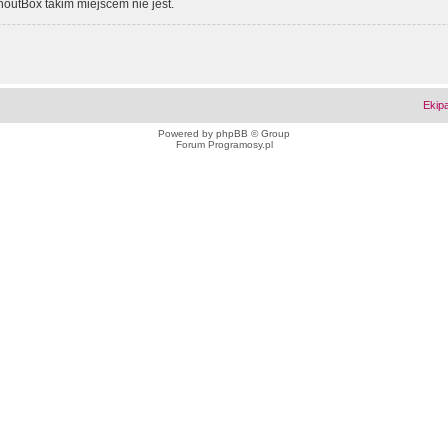
outBox takim miejscem nie jest.
Ekip
Powered by
phpBB
© Group
Forum Programosy.pl