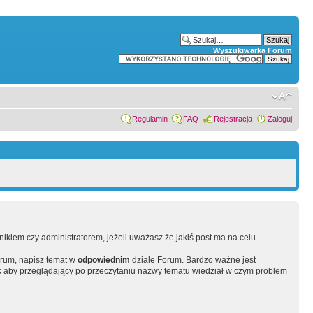
Wyszukiwarka Forum
Regulamin
FAQ
Rejestracja
Zaloguj
wnikiem czy administratorem, jeżeli uważasz że jakiś post ma na celu
orum, napisz temat w
odpowiednim
dziale Forum. Bardzo ważne jest
 aby przeglądający po przeczytaniu nazwy tematu wiedział w czym problem