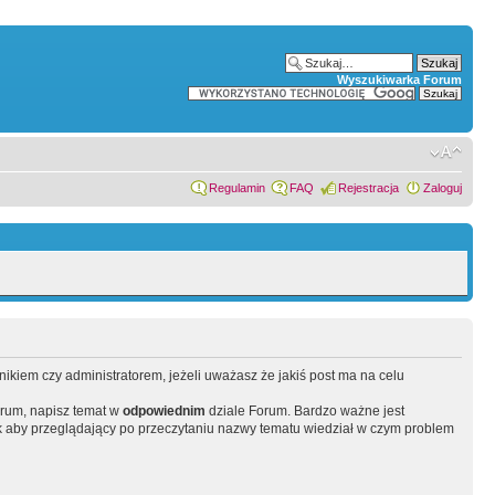
Wyszukiwarka Forum
Regulamin
FAQ
Rejestracja
Zaloguj
wnikiem czy administratorem, jeżeli uważasz że jakiś post ma na celu
orum, napisz temat w
odpowiednim
dziale Forum. Bardzo ważne jest
 aby przeglądający po przeczytaniu nazwy tematu wiedział w czym problem