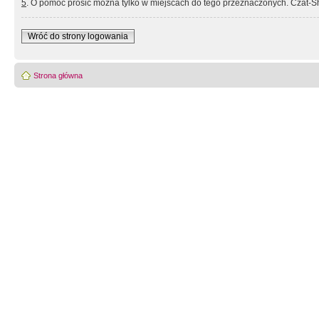
5
. O pomoc prosić można tylko w miejscach do tego przeznaczonych. Czat-Sh
Wróć do strony logowania
Strona główna