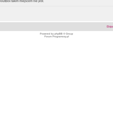
outBox takim miejscem nie jest.
Ekip
Powered by
phpBB
© Group
Forum Programosy.pl