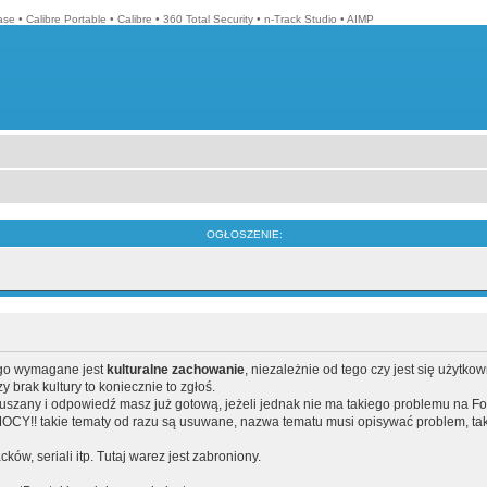
ase
•
Calibre Portable
•
Calibre
•
360 Total Security
•
n-Track Studio
•
AIMP
OGŁOSZENIE:
ego wymagane jest
kulturalne zachowanie
, niezależnie od tego czy jest się użytko
brak kultury to koniecznie to zgłoś.
poruszany i odpowiedź masz już gotową, jeżeli jednak nie ma takiego problemu na F
Y!! takie tematy od razu są usuwane, nazwa tematu musi opisywać problem, tak
acków, seriali itp. Tutaj warez jest zabroniony.