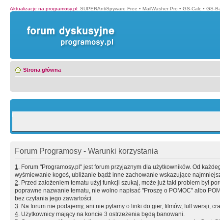
Aktualizacje na programosy.pl
:
SUPERAntiSpyware Free
•
MailWasher Pro
•
GS-Calc
•
GS-B
Strona główna
Forum Programosy - Warunki korzystania
1
. Forum "Programosy.pl" jest forum przyjaznym dla użytkowników. Od każd
wyśmiewanie kogoś, ubliżanie bądź inne zachowanie wskazujące najmniejszy 
2
. Przed założeniem tematu użyj funkcji szukaj, może już taki problem był 
poprawne nazwanie tematu, nie wolno napisać "Proszę o POMOC" albo POMOC
bez czytania jego zawartości.
3
. Na forum nie podajemy, ani nie pytamy o linki do gier, filmów, full wersji, cr
4
. Użytkownicy mający na koncie 3 ostrzeżenia będą banowani.