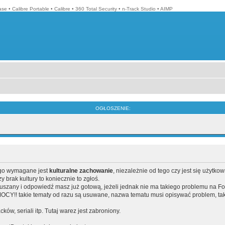
ase
•
Calibre Portable
•
Calibre
•
360 Total Security
•
n-Track Studio
•
AIMP
OGŁOSZENIE:
ego wymagane jest
kulturalne zachowanie
, niezależnie od tego czy jest się użytko
brak kultury to koniecznie to zgłoś.
poruszany i odpowiedź masz już gotową, jeżeli jednak nie ma takiego problemu na F
Y!! takie tematy od razu są usuwane, nazwa tematu musi opisywać problem, tak
acków, seriali itp. Tutaj warez jest zabroniony.