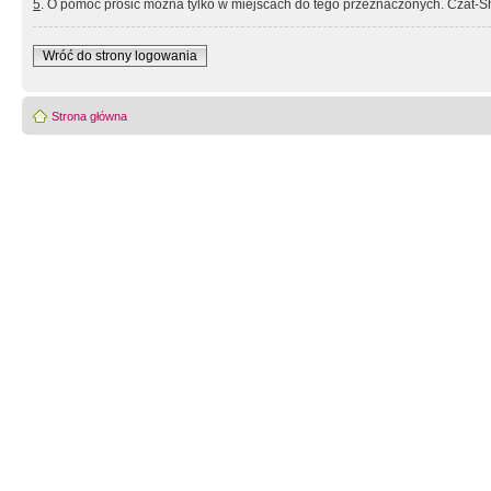
5
. O pomoc prosić można tylko w miejscach do tego przeznaczonych. Czat-Sh
Wróć do strony logowania
Strona główna