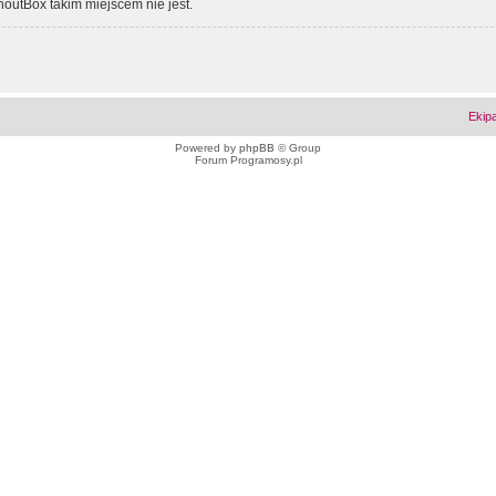
outBox takim miejscem nie jest.
Ekip
Powered by
phpBB
© Group
Forum Programosy.pl