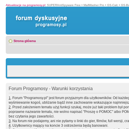
Aktualizacje na programosy.pl
:
SUPERAntiSpyware Free
•
MailWasher Pro
•
GS-Calc
•
GS-B
Strona główna
Forum Programosy - Warunki korzystania
1
. Forum "Programosy.pl" jest forum przyjaznym dla użytkowników. Od każd
wyśmiewanie kogoś, ubliżanie bądź inne zachowanie wskazujące najmniejszy 
2
. Przed założeniem tematu użyj funkcji szukaj, może już taki problem był 
poprawne nazwanie tematu, nie wolno napisać "Proszę o POMOC" albo POMOC
bez czytania jego zawartości.
3
. Na forum nie podajemy, ani nie pytamy o linki do gier, filmów, full wersji, cr
4
. Użytkownicy mający na koncie 3 ostrzeżenia będą banowani.