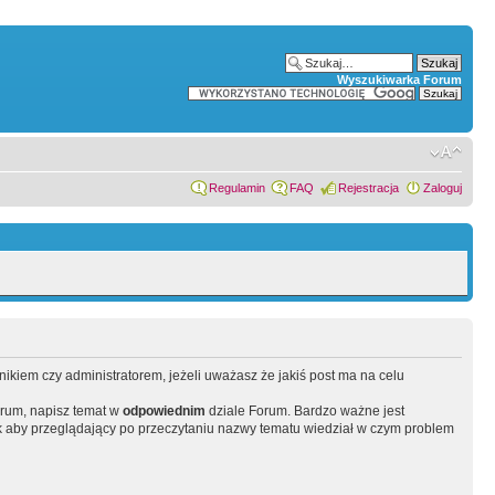
Wyszukiwarka Forum
Regulamin
FAQ
Rejestracja
Zaloguj
wnikiem czy administratorem, jeżeli uważasz że jakiś post ma na celu
orum, napisz temat w
odpowiednim
dziale Forum. Bardzo ważne jest
 aby przeglądający po przeczytaniu nazwy tematu wiedział w czym problem