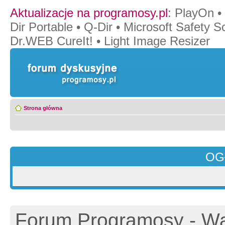
Aktualizacje na programosy.pl
:
PlayOn
•
Dir Portable
•
Q-Dir
•
Microsoft Safety S
Dr.WEB CureIt!
•
Light Image Resizer
Strona główna
OG
Forum Programosy - Wa