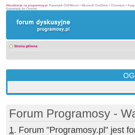
Aktualizacje na programosy.pl
:
Passmark OSFMount
•
Microsoft OneDrive
•
Chromium
•
Kasp
Grammarly for Chrome
Strona główna
OG
Forum Programosy - Wa
1
. Forum "Programosy.pl" jest 