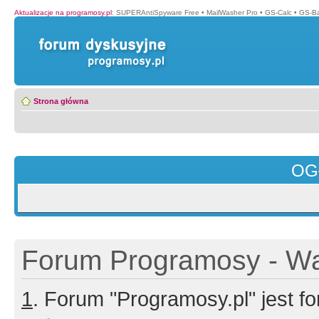
Aktualizacje na programosy.pl
:
SUPERAntiSpyware Free
•
MailWasher Pro
•
GS-Calc
•
GS-B
Strona główna
OG
Forum Programosy - Wa
1
. Forum "Programosy.pl" jest 