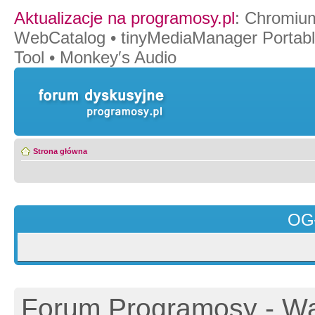
Aktualizacje na programosy.pl
:
Chromiu
WebCatalog
•
tinyMediaManager Portab
Tool
•
Monkey′s Audio
Strona główna
OG
Forum Programosy - Wa