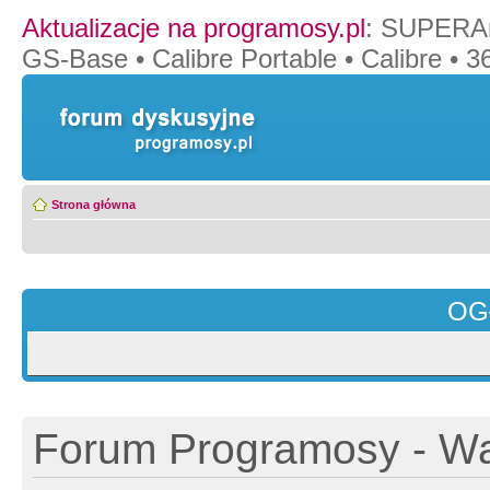
Aktualizacje na programosy.pl
:
SUPERAn
GS-Base
•
Calibre Portable
•
Calibre
•
36
Strona główna
OG
Forum Programosy - Wa