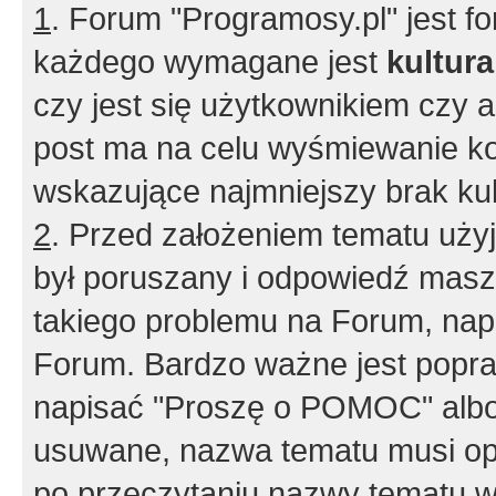
1
. Forum "Programosy.pl" jest 
każdego wymagane jest
kultur
czy jest się użytkownikiem czy a
post ma na celu wyśmiewanie ko
wskazujące najmniejszy brak kult
2
. Przed założeniem tematu użyj 
był poruszany i odpowiedź masz 
takiego problemu na Forum, nap
Forum. Bardzo ważne jest popra
napisać "Proszę o POMOC" albo
usuwane, nazwa tematu musi opi
po przeczytaniu nazwy tematu w