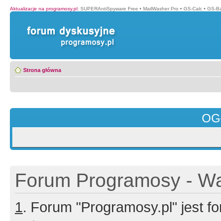
Aktualizacje na programosy.pl
:
SUPERAntiSpyware Free
•
MailWasher Pro
•
GS-Calc
•
GS-B
Strona główna
OG
Forum Programosy - Wa
1
. Forum "Programosy.pl" jest 