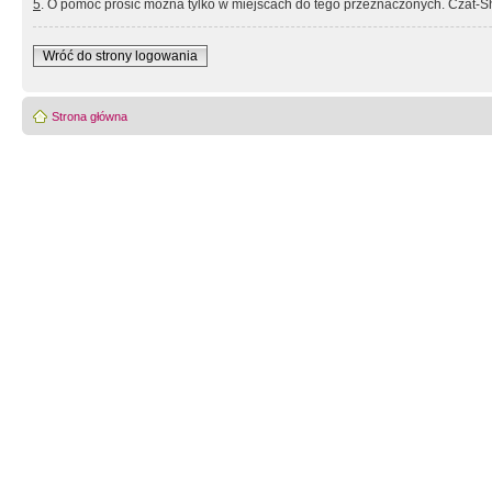
5
. O pomoc prosić można tylko w miejscach do tego przeznaczonych. Czat-Sh
Wróć do strony logowania
Strona główna