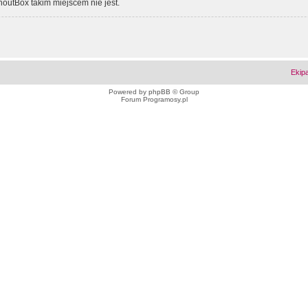
outBox takim miejscem nie jest.
Ekip
Powered by
phpBB
© Group
Forum Programosy.pl