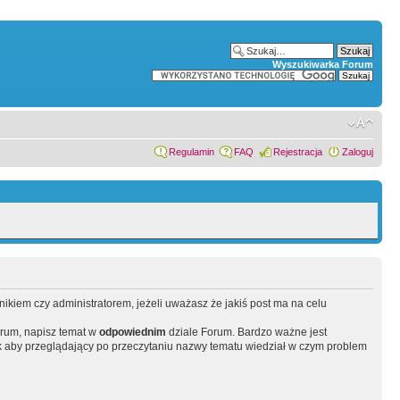
Wyszukiwarka Forum
Regulamin
FAQ
Rejestracja
Zaloguj
wnikiem czy administratorem, jeżeli uważasz że jakiś post ma na celu
orum, napisz temat w
odpowiednim
dziale Forum. Bardzo ważne jest
 aby przeglądający po przeczytaniu nazwy tematu wiedział w czym problem