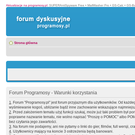
Aktualizacje na programosy.pl
:
SUPERAntiSpyware Free
•
MailWasher Pro
•
GS-Calc
•
GS-B
Strona główna
Forum Programosy - Warunki korzystania
1
. Forum "Programosy.pl" jest forum przyjaznym dla użytkowników. Od każd
wyśmiewanie kogoś, ubliżanie bądź inne zachowanie wskazujące najmniejszy 
2
. Przed założeniem tematu użyj funkcji szukaj, może już taki problem był 
poprawne nazwanie tematu, nie wolno napisać "Proszę o POMOC" albo POMOC
bez czytania jego zawartości.
3
. Na forum nie podajemy, ani nie pytamy o linki do gier, filmów, full wersji, cr
4
. Użytkownicy mający na koncie 3 ostrzeżenia będą banowani.