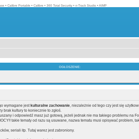
ase
•
Calibre Portable
•
Calibre
•
360 Total Security
•
n-Track Studio
•
AIMP
OGŁOSZENIE:
ego wymagane jest
kulturalne zachowanie
, niezależnie od tego czy jest się użytko
brak kultury to koniecznie to zgłoś.
poruszany i odpowiedź masz już gotową, jeżeli jednak nie ma takiego problemu na F
Y!! takie tematy od razu są usuwane, nazwa tematu musi opisywać problem, tak
acków, seriali itp. Tutaj warez jest zabroniony.