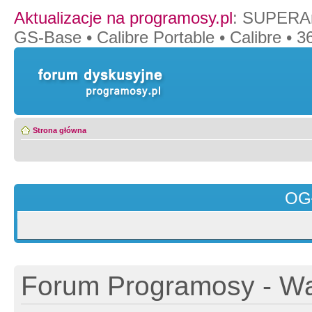
Aktualizacje na programosy.pl
:
SUPERAn
GS-Base
•
Calibre Portable
•
Calibre
•
36
Strona główna
OG
Forum Programosy - Wa