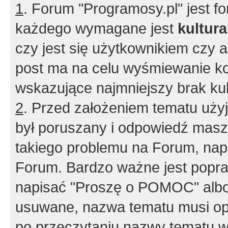
1
. Forum "Programosy.pl" jest 
każdego wymagane jest
kultur
czy jest się użytkownikiem czy a
post ma na celu wyśmiewanie ko
wskazujące najmniejszy brak kult
2
. Przed założeniem tematu użyj 
był poruszany i odpowiedź masz 
takiego problemu na Forum, nap
Forum. Bardzo ważne jest popra
napisać "Proszę o POMOC" albo
usuwane, nazwa tematu musi opi
po przeczytaniu nazwy tematu w