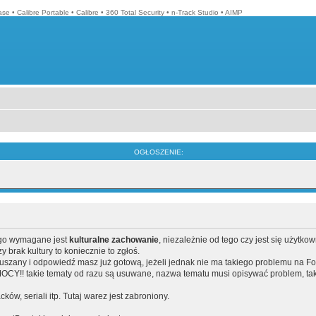
ase
•
Calibre Portable
•
Calibre
•
360 Total Security
•
n-Track Studio
•
AIMP
OGŁOSZENIE:
ego wymagane jest
kulturalne zachowanie
, niezależnie od tego czy jest się użytko
brak kultury to koniecznie to zgłoś.
poruszany i odpowiedź masz już gotową, jeżeli jednak nie ma takiego problemu na F
Y!! takie tematy od razu są usuwane, nazwa tematu musi opisywać problem, tak
acków, seriali itp. Tutaj warez jest zabroniony.