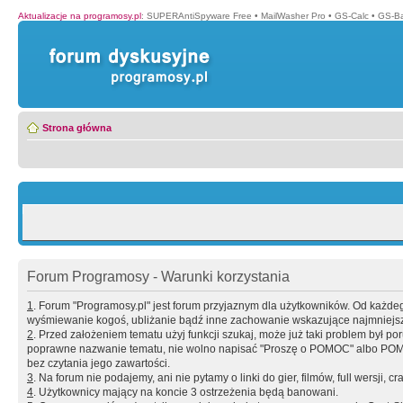
Aktualizacje na programosy.pl
:
SUPERAntiSpyware Free
•
MailWasher Pro
•
GS-Calc
•
GS-B
Strona główna
Forum Programosy - Warunki korzystania
1
. Forum "Programosy.pl" jest forum przyjaznym dla użytkowników. Od każd
wyśmiewanie kogoś, ubliżanie bądź inne zachowanie wskazujące najmniejszy 
2
. Przed założeniem tematu użyj funkcji szukaj, może już taki problem był 
poprawne nazwanie tematu, nie wolno napisać "Proszę o POMOC" albo POMOC
bez czytania jego zawartości.
3
. Na forum nie podajemy, ani nie pytamy o linki do gier, filmów, full wersji, cr
4
. Użytkownicy mający na koncie 3 ostrzeżenia będą banowani.