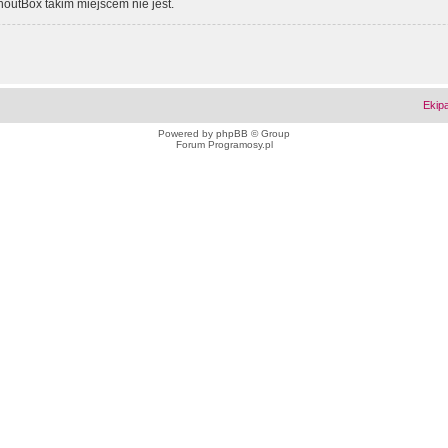
outBox takim miejscem nie jest.
Ekip
Powered by
phpBB
© Group
Forum Programosy.pl