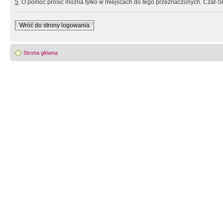
5
. O pomoc prosić można tylko w miejscach do tego przeznaczonych. Czat-Sh
Wróć do strony logowania
Strona główna