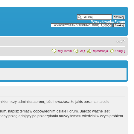
Wyszukiwarka Forum
Regulamin
FAQ
Rejestracja
Zaloguj
wnikiem czy administratorem, jeżeli uważasz że jakiś post ma na celu
orum, napisz temat w
odpowiednim
dziale Forum. Bardzo ważne jest
 aby przeglądający po przeczytaniu nazwy tematu wiedział w czym problem