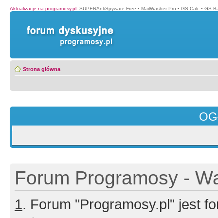
Aktualizacje na programosy.pl
:
SUPERAntiSpyware Free
•
MailWasher Pro
•
GS-Calc
•
GS-B
Strona główna
OG
Forum Programosy - Wa
1
. Forum "Programosy.pl" jest 