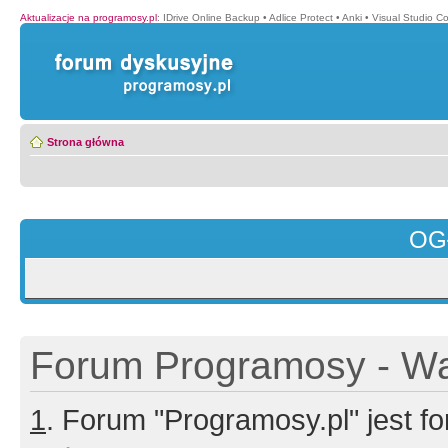
Aktualizacje na programosy.pl
:
IDrive Online Backup
•
Adlice Protect
•
Anki
•
Visual Studio C
Strona główna
OG
Forum Programosy - Wa
1
. Forum "Programosy.pl" jest 