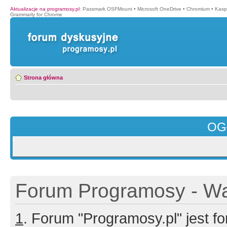
Aktualizacje na programosy.pl
:
Passmark OSFMount
•
Microsoft OneDrive
•
Chromium
•
Kasp
Grammarly for Chrome
Strona główna
OG
Forum Programosy - Wa
1
. Forum "Programosy.pl" jest 