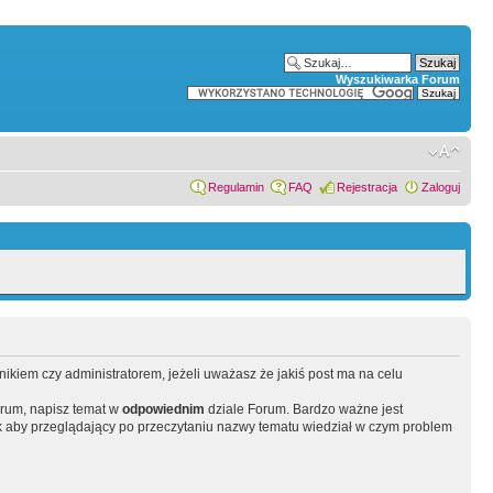
Wyszukiwarka Forum
Regulamin
FAQ
Rejestracja
Zaloguj
wnikiem czy administratorem, jeżeli uważasz że jakiś post ma na celu
orum, napisz temat w
odpowiednim
dziale Forum. Bardzo ważne jest
 aby przeglądający po przeczytaniu nazwy tematu wiedział w czym problem