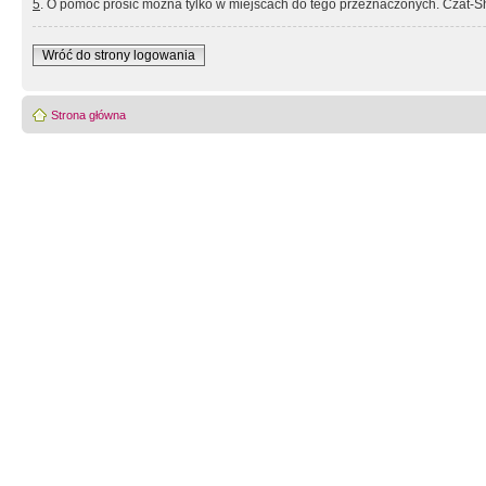
5
. O pomoc prosić można tylko w miejscach do tego przeznaczonych. Czat-Sh
Wróć do strony logowania
Strona główna