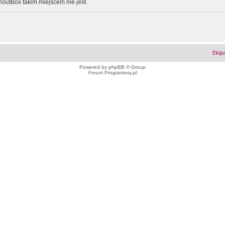
outBox takim miejscem nie jest.
Ekip
Powered by
phpBB
© Group
Forum Programosy.pl