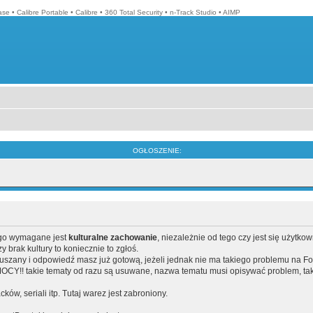
ase
•
Calibre Portable
•
Calibre
•
360 Total Security
•
n-Track Studio
•
AIMP
OGŁOSZENIE:
ego wymagane jest
kulturalne zachowanie
, niezależnie od tego czy jest się użytko
brak kultury to koniecznie to zgłoś.
poruszany i odpowiedź masz już gotową, jeżeli jednak nie ma takiego problemu na F
Y!! takie tematy od razu są usuwane, nazwa tematu musi opisywać problem, tak
acków, seriali itp. Tutaj warez jest zabroniony.