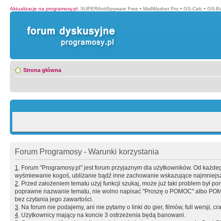
Aktualizacje na programosy.pl
:
SUPERAntiSpyware Free
•
MailWasher Pro
•
GS-Calc
•
GS-B
Strona główna
Forum Programosy - Warunki korzystania
1
. Forum "Programosy.pl" jest forum przyjaznym dla użytkowników. Od każd
wyśmiewanie kogoś, ubliżanie bądź inne zachowanie wskazujące najmniejszy 
2
. Przed założeniem tematu użyj funkcji szukaj, może już taki problem był 
poprawne nazwanie tematu, nie wolno napisać "Proszę o POMOC" albo POMOC
bez czytania jego zawartości.
3
. Na forum nie podajemy, ani nie pytamy o linki do gier, filmów, full wersji, cr
4
. Użytkownicy mający na koncie 3 ostrzeżenia będą banowani.