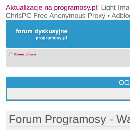
Aktualizacje na programosy.pl
:
Light Ima
ChrisPC Free Anonymous Proxy
•
Adblo
Strona główna
OG
Forum Programosy - Wa