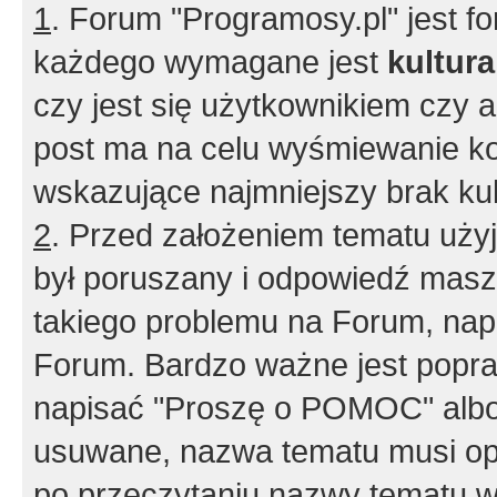
1
. Forum "Programosy.pl" jest 
każdego wymagane jest
kultur
czy jest się użytkownikiem czy a
post ma na celu wyśmiewanie ko
wskazujące najmniejszy brak kult
2
. Przed założeniem tematu użyj 
był poruszany i odpowiedź masz 
takiego problemu na Forum, nap
Forum. Bardzo ważne jest popra
napisać "Proszę o POMOC" albo
usuwane, nazwa tematu musi opi
po przeczytaniu nazwy tematu w