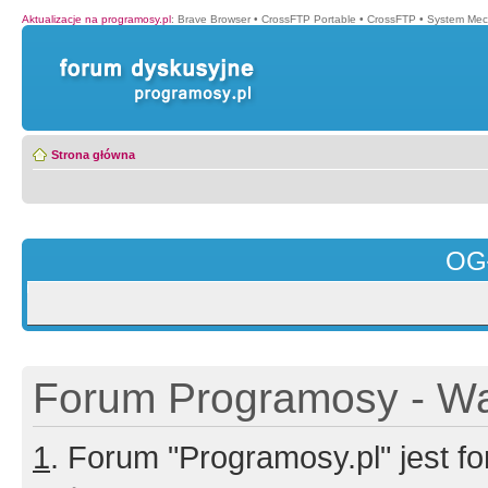
Aktualizacje na programosy.pl
:
Brave Browser
•
CrossFTP Portable
•
CrossFTP
•
System Mec
Strona główna
OG
Forum Programosy - Wa
1
. Forum "Programosy.pl" jest 