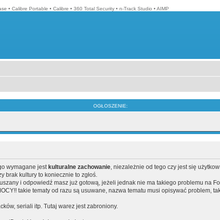
ase
•
Calibre Portable
•
Calibre
•
360 Total Security
•
n-Track Studio
•
AIMP
OGŁOSZENIE:
ego wymagane jest
kulturalne zachowanie
, niezależnie od tego czy jest się użytko
brak kultury to koniecznie to zgłoś.
poruszany i odpowiedź masz już gotową, jeżeli jednak nie ma takiego problemu na F
Y!! takie tematy od razu są usuwane, nazwa tematu musi opisywać problem, tak
acków, seriali itp. Tutaj warez jest zabroniony.