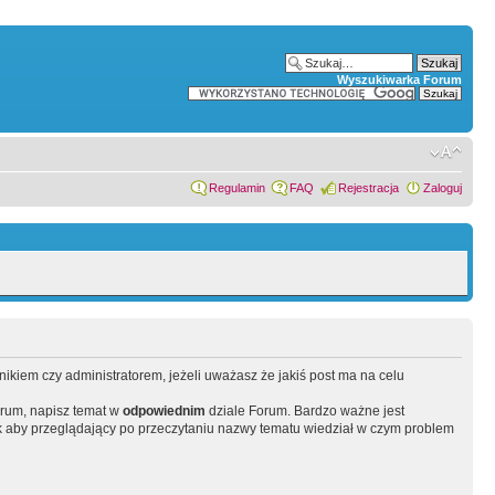
Wyszukiwarka Forum
Regulamin
FAQ
Rejestracja
Zaloguj
wnikiem czy administratorem, jeżeli uważasz że jakiś post ma na celu
orum, napisz temat w
odpowiednim
dziale Forum. Bardzo ważne jest
 aby przeglądający po przeczytaniu nazwy tematu wiedział w czym problem