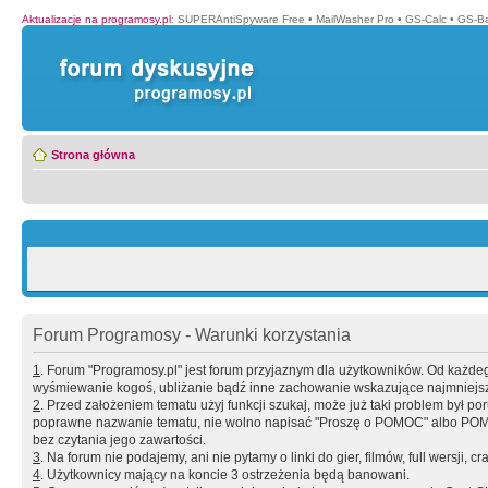
Aktualizacje na programosy.pl
:
SUPERAntiSpyware Free
•
MailWasher Pro
•
GS-Calc
•
GS-B
Strona główna
Forum Programosy - Warunki korzystania
1
. Forum "Programosy.pl" jest forum przyjaznym dla użytkowników. Od każd
wyśmiewanie kogoś, ubliżanie bądź inne zachowanie wskazujące najmniejszy 
2
. Przed założeniem tematu użyj funkcji szukaj, może już taki problem był 
poprawne nazwanie tematu, nie wolno napisać "Proszę o POMOC" albo POMOC
bez czytania jego zawartości.
3
. Na forum nie podajemy, ani nie pytamy o linki do gier, filmów, full wersji, cr
4
. Użytkownicy mający na koncie 3 ostrzeżenia będą banowani.