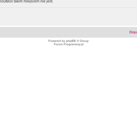
outBox takim miejscem nie jest.
Ekip
Powered by
phpBB
© Group
Forum Programosy.pl