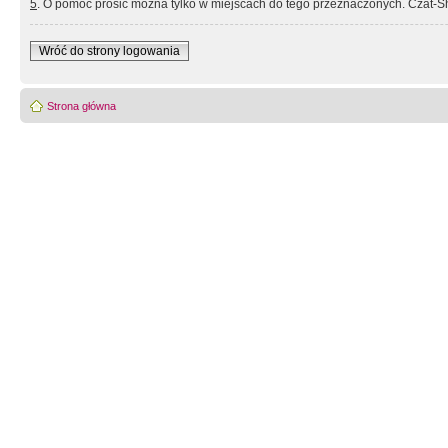
5
. O pomoc prosić można tylko w miejscach do tego przeznaczonych. Czat-Sh
Wróć do strony logowania
Strona główna