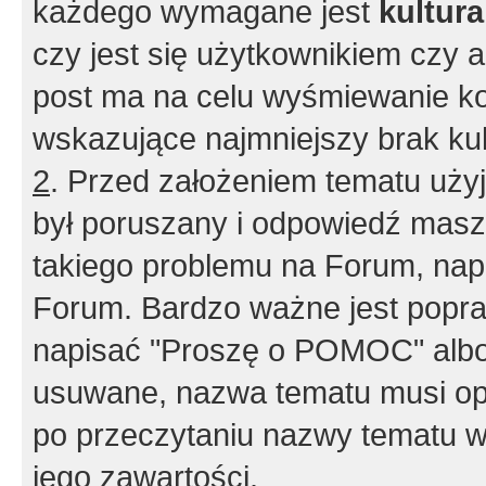
każdego wymagane jest
kultur
czy jest się użytkownikiem czy a
post ma na celu wyśmiewanie ko
wskazujące najmniejszy brak kult
2
. Przed założeniem tematu użyj 
był poruszany i odpowiedź masz 
takiego problemu na Forum, nap
Forum. Bardzo ważne jest popra
napisać "Proszę o POMOC" albo
usuwane, nazwa tematu musi opi
po przeczytaniu nazwy tematu w
jego zawartości.