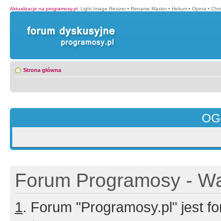
Aktualizacje na programosy.pl
:
Light Image Resizer
•
Rename Master
•
Helium
•
Opera
•
Chr
Strona główna
OG
Forum Programosy - Wa
1
. Forum "Programosy.pl" jest 