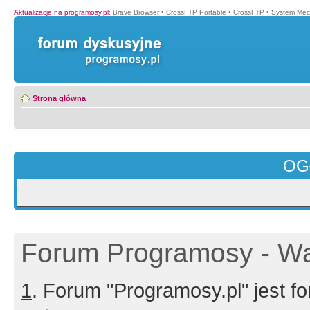
Aktualizacje na programosy.pl
:
Brave Browser
•
CrossFTP Portable
•
CrossFTP
•
System Mec
Strona główna
OG
Forum Programosy - Wa
1
. Forum "Programosy.pl" jest 