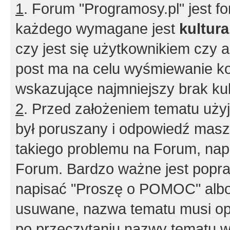
1
. Forum "Programosy.pl" jest 
każdego wymagane jest
kultur
czy jest się użytkownikiem czy a
post ma na celu wyśmiewanie ko
wskazujące najmniejszy brak kult
2
. Przed założeniem tematu użyj 
był poruszany i odpowiedź masz 
takiego problemu na Forum, nap
Forum. Bardzo ważne jest popra
napisać "Proszę o POMOC" albo
usuwane, nazwa tematu musi opi
po przeczytaniu nazwy tematu w