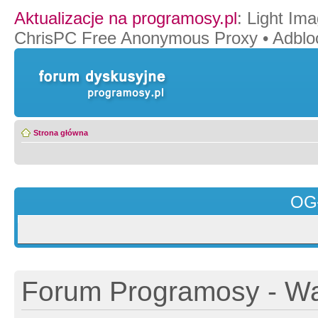
Aktualizacje na programosy.pl
:
Light Ima
ChrisPC Free Anonymous Proxy
•
Adblo
Strona główna
OG
Forum Programosy - Wa