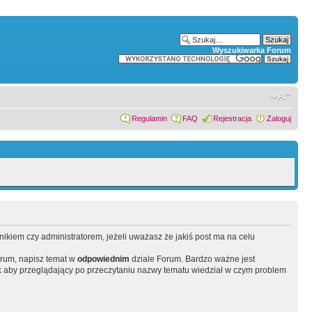
Wyszukiwarka Forum
Regulamin
FAQ
Rejestracja
Zaloguj
wnikiem czy administratorem, jeżeli uważasz że jakiś post ma na celu
orum, napisz temat w
odpowiednim
dziale Forum. Bardzo ważne jest
 aby przeglądający po przeczytaniu nazwy tematu wiedział w czym problem