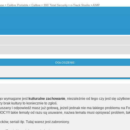
ase
•
Calibre Portable
•
Calibre
•
360 Total Security
•
n-Track Studio
•
AIMP
OGŁOSZENIE:
ego wymagane jest
kulturalne zachowanie
, niezależnie od tego czy jest się użytko
brak kultury to koniecznie to zgłoś.
poruszany i odpowiedź masz już gotową, jeżeli jednak nie ma takiego problemu na F
Y!! takie tematy od razu są usuwane, nazwa tematu musi opisywać problem, tak
acków, seriali itp. Tutaj warez jest zabroniony.