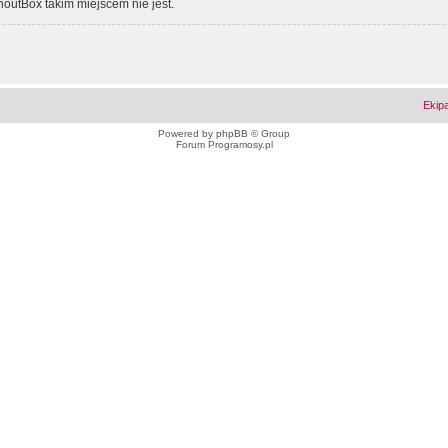
outBox takim miejscem nie jest.
Ekip
Powered by
phpBB
© Group
Forum Programosy.pl