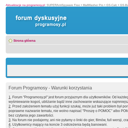
Aktualizacje na programosy.pl
:
SUPERAntiSpyware Free
•
MailWasher Pro
•
GS-Calc
•
GS-B
Strona główna
Forum Programosy - Warunki korzystania
1
. Forum "Programosy.pl" jest forum przyjaznym dla użytkowników. Od każd
wyśmiewanie kogoś, ubliżanie bądź inne zachowanie wskazujące najmniejszy 
2
. Przed założeniem tematu użyj funkcji szukaj, może już taki problem był 
poprawne nazwanie tematu, nie wolno napisać "Proszę o POMOC" albo POMOC
bez czytania jego zawartości.
3
. Na forum nie podajemy, ani nie pytamy o linki do gier, filmów, full wersji, cr
4
. Użytkownicy mający na koncie 3 ostrzeżenia będą banowani.