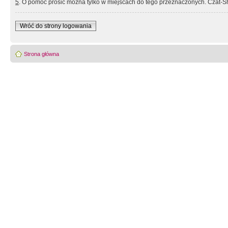
5
. O pomoc prosić można tylko w miejscach do tego przeznaczonych. Czat-Sh
Wróć do strony logowania
Strona główna