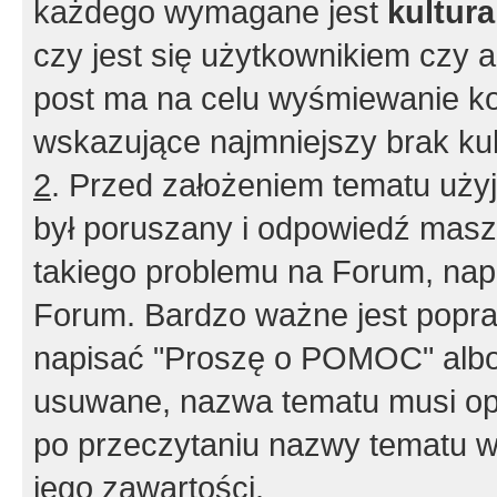
każdego wymagane jest
kultur
czy jest się użytkownikiem czy a
post ma na celu wyśmiewanie ko
wskazujące najmniejszy brak kult
2
. Przed założeniem tematu użyj 
był poruszany i odpowiedź masz 
takiego problemu na Forum, nap
Forum. Bardzo ważne jest popra
napisać "Proszę o POMOC" albo
usuwane, nazwa tematu musi opi
po przeczytaniu nazwy tematu w
jego zawartości.