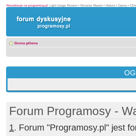
Aktualizacje na programosy.pl
:
Light Image Resizer
•
Rename Master
•
Helium
•
Opera
•
Chr
Strona główna
OG
Forum Programosy - Wa
1
. Forum "Programosy.pl" jest 