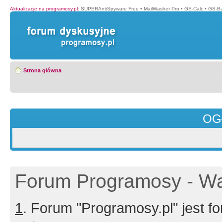
Aktualizacje na programosy.pl
:
SUPERAntiSpyware Free
•
MailWasher Pro
•
GS-Calc
•
GS-B
Strona główna
OG
Forum Programosy - Wa
1
. Forum "Programosy.pl" jest 