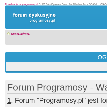
Aktualizacje na programosy.pl
:
SUPERAntiSpyware Free
•
MailWasher Pro
•
GS-Calc
•
GS-B
Strona główna
OG
Forum Programosy - Wa
1
. Forum "Programosy.pl" jest 