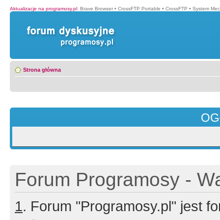
Aktualizacje na programosy.pl
:
Brave Browser
•
CrossFTP Portable
•
CrossFTP
•
System Mec
Strona główna
OG
Forum Programosy - Wa
1
. Forum "Programosy.pl" jest 