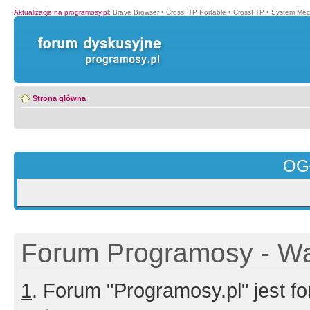
Aktualizacje na programosy.pl
:
Brave Browser
•
CrossFTP Portable
•
CrossFTP
•
System Mec
Strona główna
OG
Forum Programosy - Wa
1
. Forum "Programosy.pl" jest 