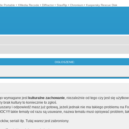
e Portable
•
XMedia Recode
•
Diffractor
•
StaxRip
•
Chromium
•
Kaspersky Rescue Disk
OGŁOSZENIE:
ego wymagane jest
kulturalne zachowanie
, niezależnie od tego czy jest się użytko
brak kultury to koniecznie to zgłoś.
poruszany i odpowiedź masz już gotową, jeżeli jednak nie ma takiego problemu na F
Y!! takie tematy od razu są usuwane, nazwa tematu musi opisywać problem, tak
acków, seriali itp. Tutaj warez jest zabroniony.