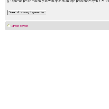
5
. O pomoc prosić można tylko w miejscach do tego przeznaczonych. Czat-Sh
Wróć do strony logowania
Strona główna