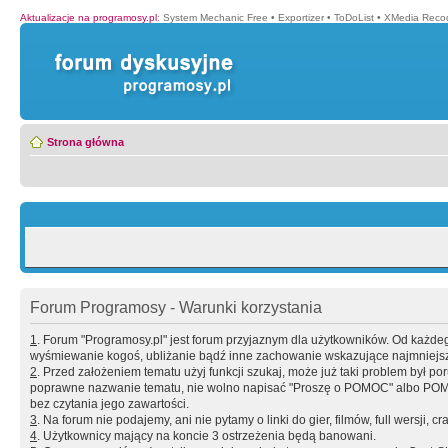
Aktualizacje na programosy.pl
:
System Mechanic Free
•
Exportizer
•
ToDoList
•
XMedia Recod
Strona główna
Forum Programosy - Warunki korzystania
1
. Forum "Programosy.pl" jest forum przyjaznym dla użytkowników. Od każd
wyśmiewanie kogoś, ubliżanie bądź inne zachowanie wskazujące najmniejszy 
2
. Przed założeniem tematu użyj funkcji szukaj, może już taki problem był 
poprawne nazwanie tematu, nie wolno napisać "Proszę o POMOC" albo POMOC
bez czytania jego zawartości.
3
. Na forum nie podajemy, ani nie pytamy o linki do gier, filmów, full wersji, cr
4
. Użytkownicy mający na koncie 3 ostrzeżenia będą banowani.