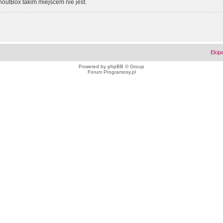
outBox takim miejscem nie jest.
Ekip
Powered by
phpBB
© Group
Forum Programosy.pl