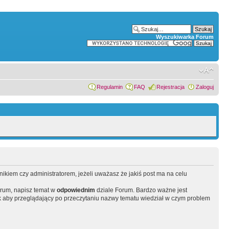
Wyszukiwarka Forum
Regulamin
FAQ
Rejestracja
Zaloguj
wnikiem czy administratorem, jeżeli uważasz że jakiś post ma na celu
orum, napisz temat w
odpowiednim
dziale Forum. Bardzo ważne jest
 aby przeglądający po przeczytaniu nazwy tematu wiedział w czym problem