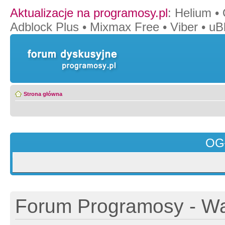
Aktualizacje na programosy.pl
:
Helium
•
Adblock Plus
•
Mixmax Free
•
Viber
•
uB
Strona główna
OG
Forum Programosy - Wa