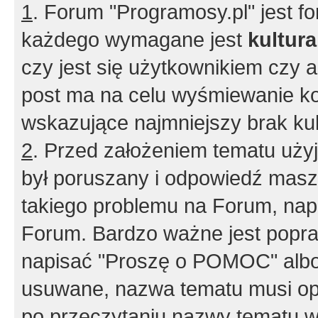
1
. Forum "Programosy.pl" jest 
każdego wymagane jest
kultur
czy jest się użytkownikiem czy a
post ma na celu wyśmiewanie ko
wskazujące najmniejszy brak kult
2
. Przed założeniem tematu użyj 
był poruszany i odpowiedź masz 
takiego problemu na Forum, nap
Forum. Bardzo ważne jest popra
napisać "Proszę o POMOC" albo
usuwane, nazwa tematu musi opi
po przeczytaniu nazwy tematu w