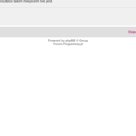
outBox takim miejscem nie jest.
Ekip
Powered by
phpBB
© Group
Forum Programosy.pl