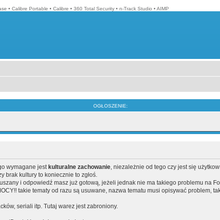
ase
•
Calibre Portable
•
Calibre
•
360 Total Security
•
n-Track Studio
•
AIMP
OGŁOSZENIE:
ego wymagane jest
kulturalne zachowanie
, niezależnie od tego czy jest się użytko
brak kultury to koniecznie to zgłoś.
poruszany i odpowiedź masz już gotową, jeżeli jednak nie ma takiego problemu na F
Y!! takie tematy od razu są usuwane, nazwa tematu musi opisywać problem, tak
acków, seriali itp. Tutaj warez jest zabroniony.