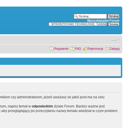
Wyszukiwarka Forum
Regulamin
FAQ
Rejestracja
Zaloguj
wnikiem czy administratorem, jeżeli uważasz że jakiś post ma na celu
orum, napisz temat w
odpowiednim
dziale Forum. Bardzo ważne jest
 aby przeglądający po przeczytaniu nazwy tematu wiedział w czym problem