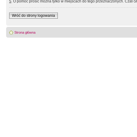
5
. O pomoc prosić można tylko w miejscach do tego przeznaczonych. Czat-Sh
Wróć do strony logowania
Strona główna