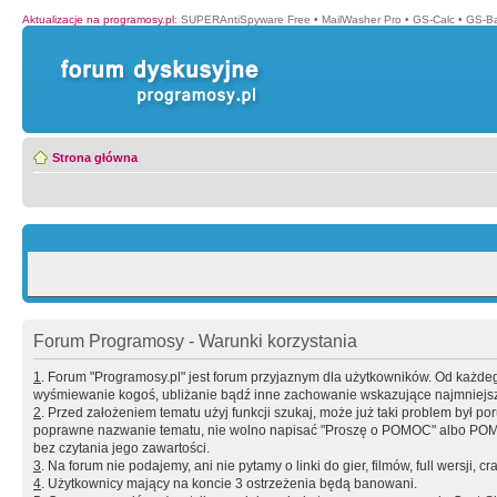
Aktualizacje na programosy.pl
:
SUPERAntiSpyware Free
•
MailWasher Pro
•
GS-Calc
•
GS-B
Strona główna
Forum Programosy - Warunki korzystania
1
. Forum "Programosy.pl" jest forum przyjaznym dla użytkowników. Od każd
wyśmiewanie kogoś, ubliżanie bądź inne zachowanie wskazujące najmniejszy 
2
. Przed założeniem tematu użyj funkcji szukaj, może już taki problem był 
poprawne nazwanie tematu, nie wolno napisać "Proszę o POMOC" albo POMOC
bez czytania jego zawartości.
3
. Na forum nie podajemy, ani nie pytamy o linki do gier, filmów, full wersji, cr
4
. Użytkownicy mający na koncie 3 ostrzeżenia będą banowani.