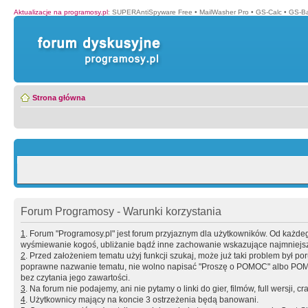
Aktualizacje na programosy.pl
:
SUPERAntiSpyware Free
•
MailWasher Pro
•
GS-Calc
•
GS-B
Strona główna
Forum Programosy - Warunki korzystania
1
. Forum "Programosy.pl" jest forum przyjaznym dla użytkowników. Od każd
wyśmiewanie kogoś, ubliżanie bądź inne zachowanie wskazujące najmniejszy 
2
. Przed założeniem tematu użyj funkcji szukaj, może już taki problem był 
poprawne nazwanie tematu, nie wolno napisać "Proszę o POMOC" albo POMOC
bez czytania jego zawartości.
3
. Na forum nie podajemy, ani nie pytamy o linki do gier, filmów, full wersji, cr
4
. Użytkownicy mający na koncie 3 ostrzeżenia będą banowani.