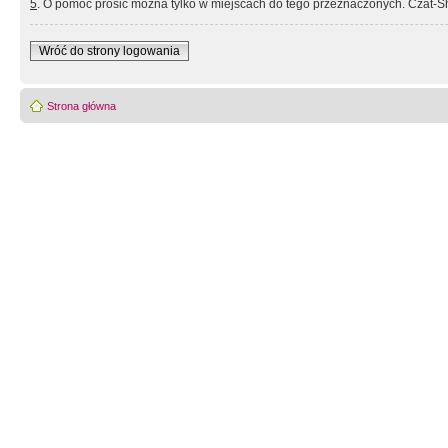
5
. O pomoc prosić można tylko w miejscach do tego przeznaczonych. Czat-Sh
Wróć do strony logowania
Strona główna