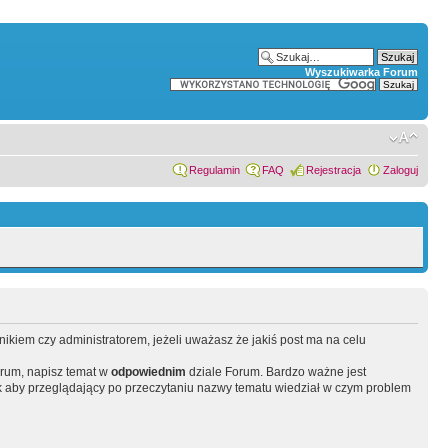
Wyszukiwarka Forum
Regulamin
FAQ
Rejestracja
Zaloguj
wnikiem czy administratorem, jeżeli uważasz że jakiś post ma na celu
orum, napisz temat w
odpowiednim
dziale Forum. Bardzo ważne jest
 aby przeglądający po przeczytaniu nazwy tematu wiedział w czym problem