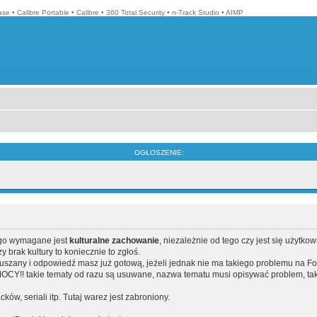
ase
•
Calibre Portable
•
Calibre
•
360 Total Security
•
n-Track Studio
•
AIMP
OGŁOSZENIE:
ego wymagane jest
kulturalne zachowanie
, niezależnie od tego czy jest się użytko
brak kultury to koniecznie to zgłoś.
poruszany i odpowiedź masz już gotową, jeżeli jednak nie ma takiego problemu na F
Y!! takie tematy od razu są usuwane, nazwa tematu musi opisywać problem, tak
acków, seriali itp. Tutaj warez jest zabroniony.