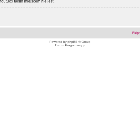
outBox takim miejscem nie jest.
Ekip
Powered by
phpBB
© Group
Forum Programosy.pl