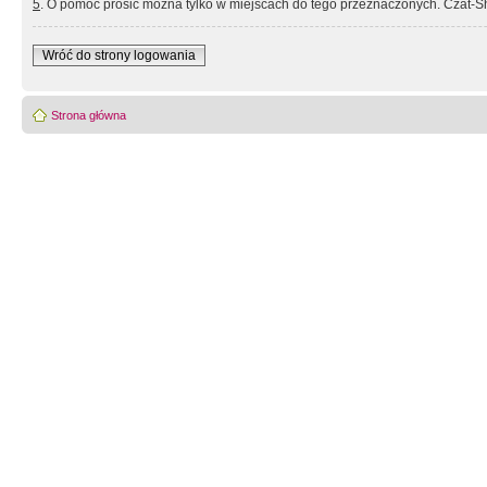
5
. O pomoc prosić można tylko w miejscach do tego przeznaczonych. Czat-Sh
Wróć do strony logowania
Strona główna