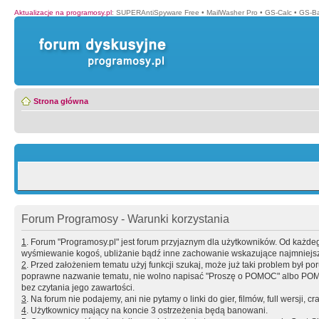
Aktualizacje na programosy.pl
:
SUPERAntiSpyware Free
•
MailWasher Pro
•
GS-Calc
•
GS-B
Strona główna
Forum Programosy - Warunki korzystania
1
. Forum "Programosy.pl" jest forum przyjaznym dla użytkowników. Od każd
wyśmiewanie kogoś, ubliżanie bądź inne zachowanie wskazujące najmniejszy 
2
. Przed założeniem tematu użyj funkcji szukaj, może już taki problem był 
poprawne nazwanie tematu, nie wolno napisać "Proszę o POMOC" albo POMOC
bez czytania jego zawartości.
3
. Na forum nie podajemy, ani nie pytamy o linki do gier, filmów, full wersji, cr
4
. Użytkownicy mający na koncie 3 ostrzeżenia będą banowani.