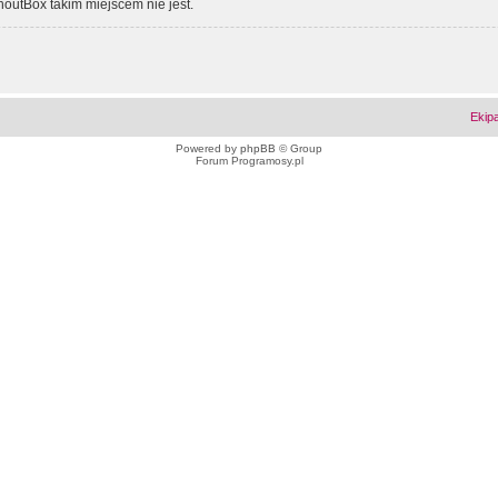
outBox takim miejscem nie jest.
Ekip
Powered by
phpBB
© Group
Forum Programosy.pl