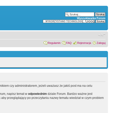
Wyszukiwarka Forum
Regulamin
FAQ
Rejestracja
Zaloguj
wnikiem czy administratorem, jeżeli uważasz że jakiś post ma na celu
orum, napisz temat w
odpowiednim
dziale Forum. Bardzo ważne jest
 aby przeglądający po przeczytaniu nazwy tematu wiedział w czym problem