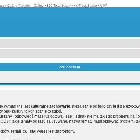
ase
•
Calibre Portable
•
Calibre
•
360 Total Security
•
n-Track Studio
•
AIMP
OGŁOSZENIE:
ego wymagane jest
kulturalne zachowanie
, niezależnie od tego czy jest się użytko
brak kultury to koniecznie to zgłoś.
poruszany i odpowiedź masz już gotową, jeżeli jednak nie ma takiego problemu na F
Y!! takie tematy od razu są usuwane, nazwa tematu musi opisywać problem, tak
acków, seriali itp. Tutaj warez jest zabroniony.