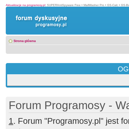
Aktualizacje na programosy.pl
:
SUPERAntiSpyware Free
•
MailWasher Pro
•
GS-Calc
•
GS-B
Strona główna
OG
Forum Programosy - Wa
1
. Forum "Programosy.pl" jest 