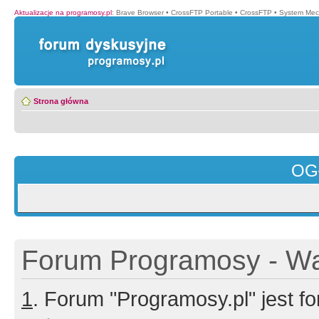
Aktualizacje na programosy.pl
:
Brave Browser
•
CrossFTP Portable
•
CrossFTP
•
System Mec
Strona główna
OG
Forum Programosy - Wa
1
. Forum "Programosy.pl" jest 